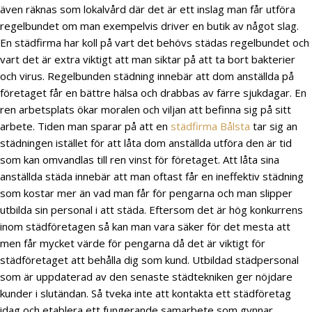
även räknas som lokalvård där det är ett inslag man får utföra
regelbundet om man exempelvis driver en butik av något slag.
En städfirma har koll på vart det behövs städas regelbundet och
vart det är extra viktigt att man siktar på att ta bort bakterier
och virus. Regelbunden städning innebär att dom anställda på
företaget får en bättre hälsa och drabbas av färre sjukdagar. En
ren arbetsplats ökar moralen och viljan att befinna sig på sitt
arbete. Tiden man sparar på att en
städfirma Bålsta
tar sig an
städningen istället för att låta dom anställda utföra den är tid
som kan omvandlas till ren vinst för företaget. Att låta sina
anställda städa innebär att man oftast får en ineffektiv städning
som kostar mer än vad man får för pengarna och man slipper
utbilda sin personal i att städa. Eftersom det är hög konkurrens
inom städföretagen så kan man vara säker för det mesta att
men får mycket värde för pengarna då det är viktigt för
städföretaget att behålla dig som kund. Utbildad städpersonal
som är uppdaterad av den senaste städtekniken ger nöjdare
kunder i slutändan. Så tveka inte att kontakta ett städföretag
idag och etablera ett fungerande samarbete som gynnar