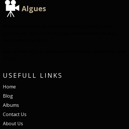
Algues
Phasellus euismod aliquet condimentum. Curabitur vitae
posuere nisl. Nunc in felis sagittis, venenatis sem sit amet,
elementum urna lorem.
Nunc in felis sagittis, venenatis sem sit amet, elementum urna
lorem.
USEFULL LINKS
Home
Blog
Albums
Contact Us
About Us