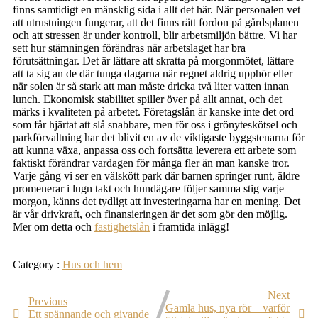
finns samtidigt en mänsklig sida i allt det här. När personalen vet
att utrustningen fungerar, att det finns rätt fordon på gårdsplanen
och att stressen är under kontroll, blir arbetsmiljön bättre. Vi har
sett hur stämningen förändras när arbetslaget har bra
förutsättningar. Det är lättare att skratta på morgonmötet, lättare
att ta sig an de där tunga dagarna när regnet aldrig upphör eller
när solen är så stark att man måste dricka två liter vatten innan
lunch. Ekonomisk stabilitet spiller över på allt annat, och det
märks i kvaliteten på arbetet. Företagslån är kanske inte det ord
som får hjärtat att slå snabbare, men för oss i grönyteskötsel och
parkförvaltning har det blivit en av de viktigaste byggstenarna för
att kunna växa, anpassa oss och fortsätta leverera ett arbete som
faktiskt förändrar vardagen för många fler än man kanske tror.
Varje gång vi ser en välskött park där barnen springer runt, äldre
promenerar i lugn takt och hundägare följer samma stig varje
morgon, känns det tydligt att investeringarna har en mening. Det
är vår drivkraft, och finansieringen är det som gör den möjlig.
Mer om detta och
fastighetslån
i framtida inlägg!
Category :
Hus och hem
Next
Previous
Gamla hus, nya rör – varför
Ett spännande och givande