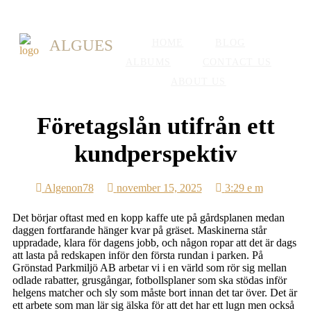
ALGUES
HOME
BLOG
ALBUMS
CONTACT US
ABOUT US
Företagslån utifrån ett
kundperspektiv
Algenon78
november 15, 2025
3:29 e m
Det börjar oftast med en kopp kaffe ute på gårdsplanen medan
daggen fortfarande hänger kvar på gräset. Maskinerna står
uppradade, klara för dagens jobb, och någon ropar att det är dags
att lasta på redskapen inför den första rundan i parken. På
Grönstad Parkmiljö AB arbetar vi i en värld som rör sig mellan
odlade rabatter, grusgångar, fotbollsplaner som ska stödas inför
helgens matcher och sly som måste bort innan det tar över. Det är
ett arbete som man lär sig älska för att det har ett lugn men också