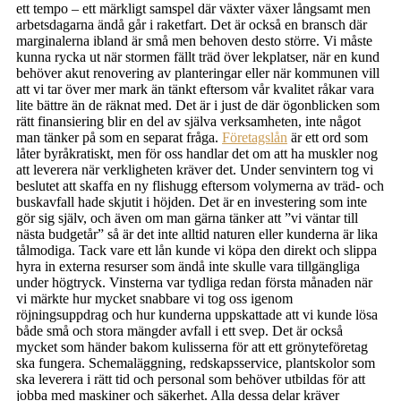
ett tempo – ett märkligt samspel där växter växer långsamt men
arbetsdagarna ändå går i raketfart. Det är också en bransch där
marginalerna ibland är små men behoven desto större. Vi måste
kunna rycka ut när stormen fällt träd över lekplatser, när en kund
behöver akut renovering av planteringar eller när kommunen vill
att vi tar över mer mark än tänkt eftersom vår kvalitet råkar vara
lite bättre än de räknat med. Det är i just de där ögonblicken som
rätt finansiering blir en del av själva verksamheten, inte något
man tänker på som en separat fråga.
Företagslån
är ett ord som
låter byråkratiskt, men för oss handlar det om att ha muskler nog
att leverera när verkligheten kräver det. Under senvintern tog vi
beslutet att skaffa en ny flishugg eftersom volymerna av träd- och
buskavfall hade skjutit i höjden. Det är en investering som inte
gör sig själv, och även om man gärna tänker att ”vi väntar till
nästa budgetår” så är det inte alltid naturen eller kunderna är lika
tålmodiga. Tack vare ett lån kunde vi köpa den direkt och slippa
hyra in externa resurser som ändå inte skulle vara tillgängliga
under högtryck. Vinsterna var tydliga redan första månaden när
vi märkte hur mycket snabbare vi tog oss igenom
röjningsuppdrag och hur kunderna uppskattade att vi kunde lösa
både små och stora mängder avfall i ett svep. Det är också
mycket som händer bakom kulisserna för att ett grönyteföretag
ska fungera. Schemaläggning, redskapsservice, plantskolor som
ska leverera i rätt tid och personal som behöver utbildas för att
jobba med maskiner och säkerhet. Alla dessa delar kräver