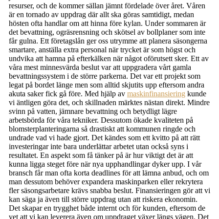
resurser, och de kommer sällan jämnt fördelade över året. Våren
är en tornado av uppdrag där allt ska göras samtidigt, medan
hösten ofta handlar om att hinna före kylan. Under sommaren är
det bevattning, ogräsrensning och skötsel av bollplaner som inte
får gulna. Ett företagslån ger oss utrymme att planera säsongerna
smartare, anställa extra personal när trycket är som högst och
undvika att hamna på efterkälken när något oförutsett sker. Ett av
våra mest minnesvärda beslut var att uppgradera vårt gamla
bevattningssystem i de större parkerna. Det var ett projekt som
legat på bordet länge men som alltid skjutits upp eftersom andra
akuta saker fick gå före. Med hjälp av
maskinfinansiering
kunde
vi äntligen göra det, och skillnaden märktes nästan direkt. Mindre
svinn på vatten, jämnare bevattning och betydligt lägre
arbetsbörda för våra tekniker. Dessutom ökade kvaliteten på
blomsterplanteringarna så drastiskt att kommunen ringde och
undrade vad vi hade gjort. Det kändes som ett kvitto på att rätt
investeringar inte bara underlättar arbetet utan också syns i
resultatet. En aspekt som få tänker på är hur viktigt det är att
kunna ligga steget före när nya upphandlingar dyker upp. I vår
bransch får man ofta korta deadlines för att lämna anbud, och om
man dessutom behöver expandera maskinparken eller rekrytera
fler säsongsarbetare krävs snabba beslut. Finansieringen gör att vi
kan säga ja även till större uppdrag utan att riskera ekonomin.
Det skapar en trygghet både internt och för kunden, eftersom de
vet att vi kan leverera även om uppdraget växer längs vägen. Det