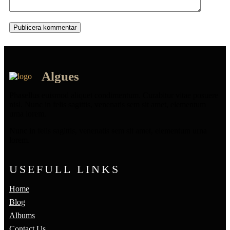
Algues
Phasellus euismod aliquet condimentum. Curabitur vitae posuere
nisl. Nunc in felis sagittis, venenatis sem sit amet, elementum
urna lorem.
Nunc in felis sagittis, venenatis sem sit amet, elementum urna
lorem.
USEFULL LINKS
Home
Blog
Albums
Contact Us