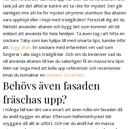
tänk på att det alltid är bättre att ta i lite för mycket. Det går
nämligen inte att ha för mycket utrymme utomhus! Ska altanen
vara upphöjd eller i höjd med trädgården? Föreställ dig att du
faktiskt använder altanen och bygg det som kommer att bli
enklast att använda för hela familjen. Ta även tag i att hitta en
snickare Täby som kan hjälpa till med smarta tips, kanske inför
att
bygg altan
. En snickare med erfarenhet vet vad som
fungerar i alla slags trädgårdar. Och om du beskriver vad du
vill använda altanen till kan du säkerligen få en massa bra tips!
Men var noga med att kolla upp referenser och recensioner
innan du kontaktar en
snickare Stockholm
.
Behövs även fasaden
fräschas upp?
I många fall kan det vara smart att även måla om fasaden då
du ändå bygger en altan. Eftersom helhetsintrycket blir
snyggare då allt är utfört. Och när du ändå har en massa