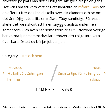
arbetare på plats kan det bli billigare att göra allt på en gång.
Det kan i alla fall vara värt det att kontakta en
målare Täby
för
en offert. Efter det kan du kolla över din ekonomi och se om
det är möjligt att anlita en målare Täby samtidigt. För visst
skulle det vara skönt att ha en snygg uteplats under hela
semestern. Och även när semestern är slut! Eftersom Sverige
har varma ljusa sommarkvällar behöver det roliga inte vara
över bara för att du börjar jobba igen!
Category :
Hus och hem
Previous
Next
Ha koll på städningen
Smarta tips för relining av
hemma
avlopp
LÄMNA ETT SVAR
Din e-postadress kommer inte publiceras.
Obligatoriska fält är