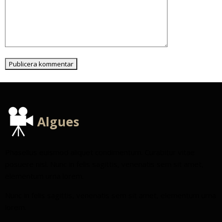
Algues
Phasellus euismod aliquet condimentum. Curabitur vitae
posuere nisl. Nunc in felis sagittis, venenatis sem sit amet,
elementum urna lorem.
Nunc in felis sagittis, venenatis sem sit amet, elementum urna
lorem.