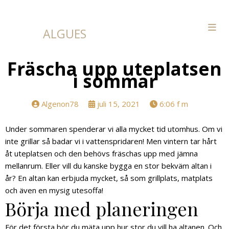
ALGUES
Fräscha upp uteplatsen
i sommar
Algenon78
juli 15, 2021
6:06 f m
Under sommaren spenderar vi alla mycket tid utomhus. Om vi
inte grillar så badar vi i vattenspridaren! Men vintern tar hårt
åt uteplatsen och den behövs fräschas upp med jämna
mellanrum. Eller vill du kanske bygga en stor bekväm altan i
år? En altan kan erbjuda mycket, så som grillplats, matplats
och även en mysig utesoffa!
Börja med planeringen
För det första bör du mäta upp hur stor du vill ha altanen. Och