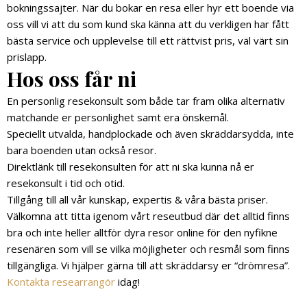
bokningssajter. När du bokar en resa eller hyr ett boende via
oss vill vi att du som kund ska känna att du verkligen har fått
bästa service och upplevelse till ett rättvist pris, väl värt sin
prislapp.
Hos oss får ni
En personlig resekonsult som både tar fram olika alternativ
matchande er personlighet samt era önskemål.
Speciellt utvalda, handplockade och även skräddarsydda, inte
bara boenden utan också resor.
Direktlänk till resekonsulten för att ni ska kunna nå er
resekonsult i tid och otid.
Tillgång till all vår kunskap, expertis & våra bästa priser.
Välkomna att titta igenom vårt reseutbud där det alltid finns
bra och inte heller alltför dyra resor online för den nyfikne
resenären som vill se vilka möjligheter och resmål som finns
tillgängliga. Vi hjälper gärna till att skräddarsy er “drömresa”.
Kontakta researrangör
idag!