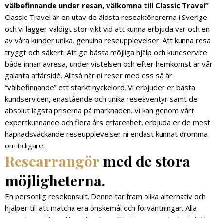
välbefinnande under resan, välkomna till Classic Travel”
Classic Travel är en utav de äldsta reseaktörererna i Sverige
och vi lägger väldigt stor vikt vid att kunna erbjuda var och en
av våra kunder unika, genuina reseupplevelser. Att kunna resa
tryggt och säkert. Att ge bästa möjliga hjälp och kundservice
både innan avresa, under vistelsen och efter hemkomst är vår
galanta affärsidé. Alltså när ni reser med oss så är
“välbefinnande” ett starkt nyckelord. Vi erbjuder er bästa
kundservicen, enastående och unika reseäventyr samt de
absolut lägsta priserna på marknaden. Vi kan genom vårt
expertkunnande och flera års erfarenhet, erbjuda er de mest
häpnadsväckande reseupplevelser ni endast kunnat drömma
om tidigare.
Researrangör
med de stora
möjligheterna.
En personlig resekonsult. Denne tar fram olika alternativ och
hjälper till att matcha era önskemål och förväntningar. Alla