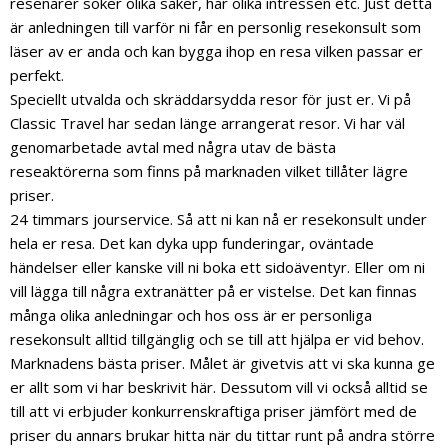
resenärer söker olika saker, har olika intressen etc. Just detta
är anledningen till varför ni får en personlig resekonsult som
läser av er anda och kan bygga ihop en resa vilken passar er
perfekt.
Speciellt utvalda och skräddarsydda resor för just er. Vi på
Classic Travel har sedan länge arrangerat resor. Vi har väl
genomarbetade avtal med några utav de bästa
reseaktörerna som finns på marknaden vilket tillåter lägre
priser.
24 timmars jourservice. Så att ni kan nå er resekonsult under
hela er resa. Det kan dyka upp funderingar, oväntade
händelser eller kanske vill ni boka ett sidoäventyr. Eller om ni
vill lägga till några extranätter på er vistelse. Det kan finnas
många olika anledningar och hos oss är er personliga
resekonsult alltid tillgänglig och se till att hjälpa er vid behov.
Marknadens bästa priser. Målet är givetvis att vi ska kunna ge
er allt som vi har beskrivit här. Dessutom vill vi också alltid se
till att vi erbjuder konkurrenskraftiga priser jämfört med de
priser du annars brukar hitta när du tittar runt på andra större