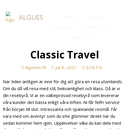
ALGUES
HOME
BLOG
ALBUMS
CONTACT US
ABOUT US
Classic Travel
Algenon78
juli 8, 2021
6:39 f m
När tiden äntligen är inne för dig att göra en resa utomlands.
Om du då vill resa med stil, bekvämlighet och klass. Då är vi
din resebyrå. Vi är en välbeprövad resebyrå som levererar
våra kunder det bästa enligt våra löften. Ni får felfri service
från början till slut. Intressanta och spännande resmål. Får
vara med om äventyr som du inte glömmer direkt när du
sedan kommer hem igen. Upplevelser vilka du kan dela med