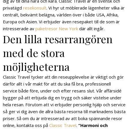
dig av till dina nära och kära. Classic Travel är en svensk och
privatägd
resekonsult
. Vi hyr ut möblerade lägenheter vilka är
centralt, bekvämt belägna, världen över i både USA, Afrika,
Europa och Asien. Vi erbjuder även resepaket till de som är
intresserade av
paketresor New York
där allt ingår.
Den lilla resarrangören
med de stora
möjligheterna
Classic Travel tycker att din reseupplevelse är viktigt och gör
därför allt i vår makt för att du ska få bra, professionell
service både före, under och efter resans slut. Vår affärsidé
bygger på att erbjuda dig en trygg och säker vistelse under
hela resan. Förutom att vi erbjuder personlig hjälp och service
så ger vi dig även de allra bästa resorna till marknadens bästa
priser. Så om du är intresserad av att boka spännande resor
online, kontakta oss på
Classic Travel
.
“Harmoni och