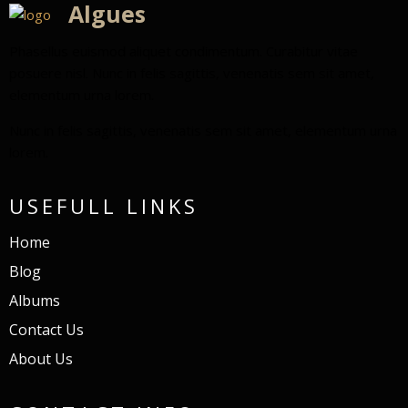
Algues
Phasellus euismod aliquet condimentum. Curabitur vitae
posuere nisl. Nunc in felis sagittis, venenatis sem sit amet,
elementum urna lorem.
Nunc in felis sagittis, venenatis sem sit amet, elementum urna
lorem.
USEFULL LINKS
Home
Blog
Albums
Contact Us
About Us