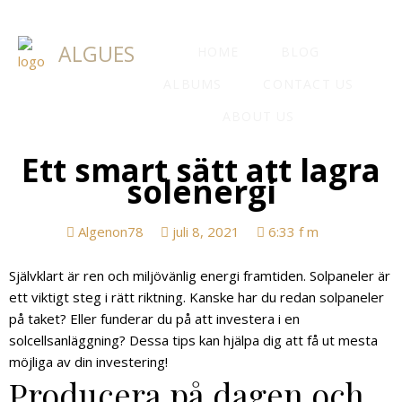
ALGUES
HOME
BLOG
ALBUMS
CONTACT US
ABOUT US
Ett smart sätt att lagra
solenergi
Algenon78
juli 8, 2021
6:33 f m
Självklart är ren och miljövänlig energi framtiden. Solpaneler är
ett viktigt steg i rätt riktning. Kanske har du redan solpaneler
på taket? Eller funderar du på att investera i en
solcellsanläggning? Dessa tips kan hjälpa dig att få ut mesta
möjliga av din investering!
Producera på dagen och