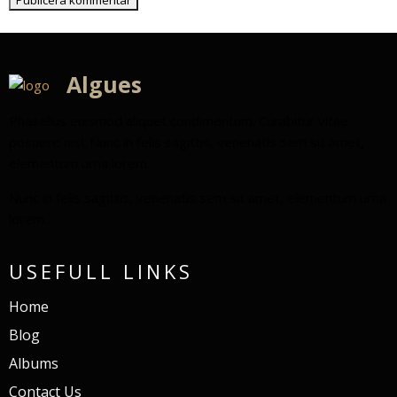
Algues
Phasellus euismod aliquet condimentum. Curabitur vitae
posuere nisl. Nunc in felis sagittis, venenatis sem sit amet,
elementum urna lorem.
Nunc in felis sagittis, venenatis sem sit amet, elementum urna
lorem.
USEFULL LINKS
Home
Blog
Albums
Contact Us